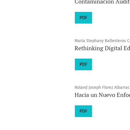
Contaminación Auditi
PDF
María Stephany Ballesteros 
Rethinking Digital E
PDF
Roland Joseph Florez Albarrac
Hacia un Nuevo Enfoq
PDF