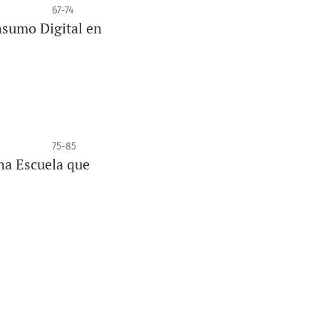
67-74
nsumo Digital en
75-85
na Escuela que