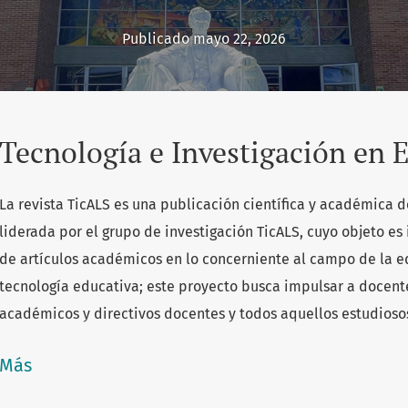
Publicado mayo 22, 2026
Tecnología e Investigación en 
La revista TicALS es una publicación científica y académica d
liderada por el grupo de investigación TicALS, cuyo objeto es 
de artículos académicos en lo concerniente al campo de la 
tecnología educativa; este proyecto busca impulsar a docente
académicos y directivos docentes y todos aquellos estudiosos
campos del saber, a contribuir en la consolidación de una co
Más
internacional.