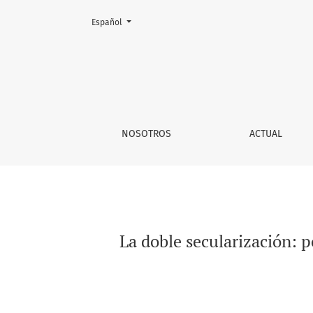
Cambiar el idioma. El actual es:
Español
La doble secularización: poesía y educación,
NOSOTROS
ACTUAL
La doble secularización: 