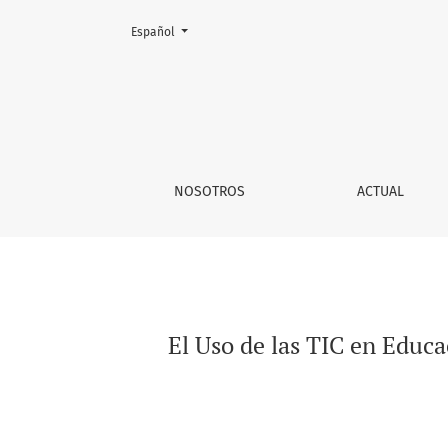
Cambiar el idioma. El actual es:
Español
El Uso de las TIC en Educación Matemática, 
NOSOTROS
ACTUAL
El Uso de las TIC en Educ