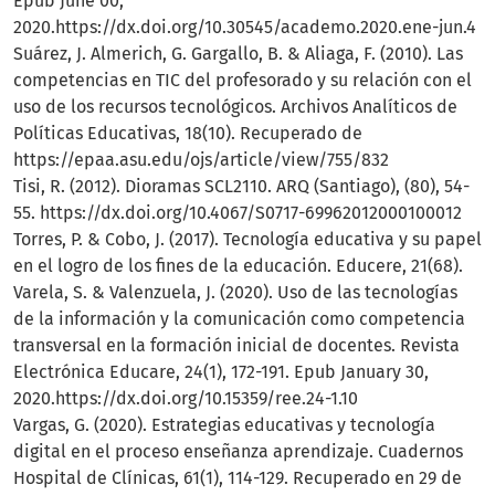
Epub June 00,
2020.https://dx.doi.org/10.30545/academo.2020.ene-jun.4
Suárez, J. Almerich, G. Gargallo, B. & Aliaga, F. (2010). Las
competencias en TIC del profesorado y su relación con el
uso de los recursos tecnológicos. Archivos Analíticos de
Políticas Educativas, 18(10). Recuperado de
https://epaa.asu.edu/ojs/article/view/755/832
Tisi, R. (2012). Dioramas SCL2110. ARQ (Santiago), (80), 54-
55. https://dx.doi.org/10.4067/S0717-69962012000100012
Torres, P. & Cobo, J. (2017). Tecnología educativa y su papel
en el logro de los fines de la educación. Educere, 21(68).
Varela, S. & Valenzuela, J. (2020). Uso de las tecnologías
de la información y la comunicación como competencia
transversal en la formación inicial de docentes. Revista
Electrónica Educare, 24(1), 172-191. Epub January 30,
2020.https://dx.doi.org/10.15359/ree.24-1.10
Vargas, G. (2020). Estrategias educativas y tecnología
digital en el proceso enseñanza aprendizaje. Cuadernos
Hospital de Clínicas, 61(1), 114-129. Recuperado en 29 de