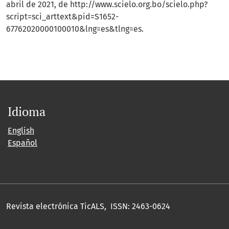
abril de 2021, de http://www.scielo.org.bo/scielo.php?
script=sci_arttext&pid=S1652-
67762020000100010&lng=es&tlng=es.
Idioma
English
Español
Revista electrónica TicALS, ISSN: 2463-0624