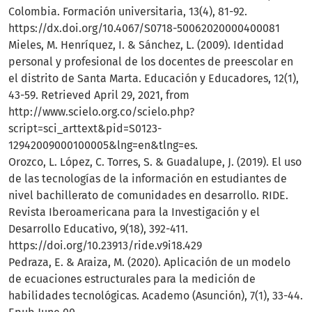
Colombia. Formación universitaria, 13(4), 81-92.
https://dx.doi.org/10.4067/S0718-50062020000400081
Mieles, M. Henríquez, I. & Sánchez, L. (2009). Identidad
personal y profesional de los docentes de preescolar en
el distrito de Santa Marta. Educación y Educadores, 12(1),
43-59. Retrieved April 29, 2021, from
http://www.scielo.org.co/scielo.php?
script=sci_arttext&pid=S0123-
12942009000100005&lng=en&tlng=es.
Orozco, L. López, C. Torres, S. & Guadalupe, J. (2019). El uso
de las tecnologías de la información en estudiantes de
nivel bachillerato de comunidades en desarrollo. RIDE.
Revista Iberoamericana para la Investigación y el
Desarrollo Educativo, 9(18), 392-411.
https://doi.org/10.23913/ride.v9i18.429
Pedraza, E. & Araiza, M. (2020). Aplicación de un modelo
de ecuaciones estructurales para la medición de
habilidades tecnológicas. Academo (Asunción), 7(1), 33-44.