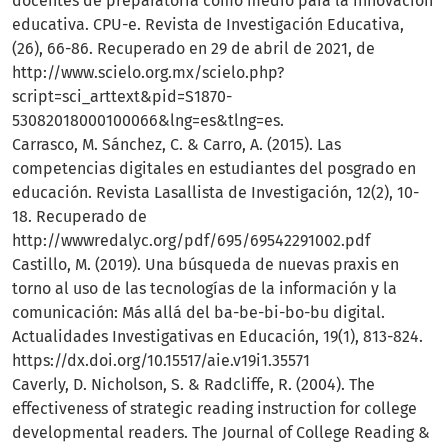
docentes de preparatoria como medio para la innovación
educativa. CPU-e. Revista de Investigación Educativa,
(26), 66-86. Recuperado en 29 de abril de 2021, de
http://www.scielo.org.mx/scielo.php?
script=sci_arttext&pid=S1870-
53082018000100066&lng=es&tlng=es.
Carrasco, M. Sánchez, C. & Carro, A. (2015). Las
competencias digitales en estudiantes del posgrado en
educación. Revista Lasallista de Investigación, 12(2), 10-
18. Recuperado de
http://wwwredalyc.org/pdf/695/69542291002.pdf
Castillo, M. (2019). Una búsqueda de nuevas praxis en
torno al uso de las tecnologías de la información y la
comunicación: Más allá del ba-be-bi-bo-bu digital.
Actualidades Investigativas en Educación, 19(1), 813-824.
https://dx.doi.org/10.15517/aie.v19i1.35571
Caverly, D. Nicholson, S. & Radcliffe, R. (2004). The
effectiveness of strategic reading instruction for college
developmental readers. The Journal of College Reading &