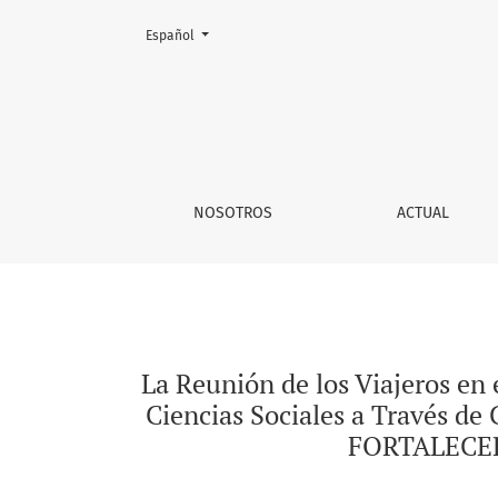
Cambiar el idioma. El actual es:
Español
La Reunión de los Viajeros en el Tiempo, Es
NOSOTROS
ACTUAL
La Reunión de los Viajeros en 
Ciencias Sociales a Través 
FORTALECER