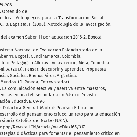
79-286.
a. Obtenido de
ctoral_Videojuegos_para_la-Transformacion_Social
., & Baptista, P. (2006). Metodología de la Investigación.
 del examen Saber 11 por aplicación 2016-2. Bogotá,
Sistema Nacional de Evaluación Estandarizada de la
aber 11. Bogotá, Cundinamarca, Colombia.
delo Pedagógico Allecavi. Villavicencio, Meta, Colombia.
ni, A. (2013). Pensar, descubrir y aprender. Propuesta
ncias Sociales. Buenos Aires, Argentina.
r Mundos. (D. Pineda, Entrevistador)
6). La comunicación efectiva y asertiva entre maestros,
encias en una telesecundaria en México. Revista
zación Educativa, 69-90
9). Didáctica General. Madrid: Pearson Educación.
desarrollo del pensamiento crítico, un reto para la educación
sitaria Católica del Norte (FUCN):
ex.php/RevistaUCN/article/viewFile/165/317
strategias didácticas para fomentar el pensamiento crítico en