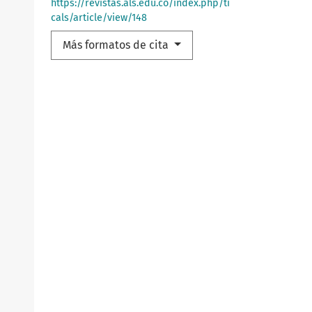
https://revistas.als.edu.co/index.php/ti
cals/article/view/148
Más formatos de cita