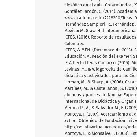
filosófico en el aula. Crearmundos, 2
González Tardón, C. (2014). Academi
www.academia.edu/7228290/Tesis_Do
Hernández Sampieri, R., Fernández , C
México: McGraw-Hill Interamericana.
ICFES. (2016). Reporte de resultados
Colombia.
ICFES, & MEN. (Diciembre de 2013). 
Educación, Alineación del examen S
IE Alberto Lleras Camargo. (2015). Mo
Levinas, M., & Widgorovitz de Camillo
didáctica y actividades para las Cie
Lipman, M., & Sharp, A. (2006). Crea
Martínez, M., & Castellanos , S. (201
alumnos y padres de familia: Experi
Internacional de Didáctica y Organi
Medina R., A., & Salvador M., F. (200
Montoya, J. (2007). Acercamiento al 
actual. Obtenido de Fundación univer
http://revistavirtual.ucn.edu.co/ind
Montoya, J., & Monsalve, J. (2008). E