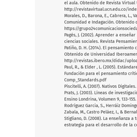
el aula. Obtenido de Revista Virtual
http://revistavirtual.ucn.edu.co/in
Morales, D., Barona, E., Cabrera, L., 
Comunidad e Indagación. Obtenido 
https://grupo24comunicacionsocie
Pagés, J. (2002). Aprender a enseñar h
ciencias sociales. Revista Pensamient
Patiño, D. H. (2014). El pensamiento
Obtenido de Universidad Iberoamer
http://revistas.ibero.mx/didac/up
Paul, R., & Elder , L. (2005). Están
Fundación para el pensamiento crític
Comp_Standards.pdf
Piscitelli, A. (2007). Nativos Digitales
Prats, J. (2003). Líneas de investigac
Ensino Londrina, Volumen 9, 133-155.
Rodríguez Garcia, S., Herráiz Domingo,
Zabala, M., Castro Peláez, I., & Berna
Stigliano, D. (2008). La enseñanza 
estrategia para el desarrollo de la 