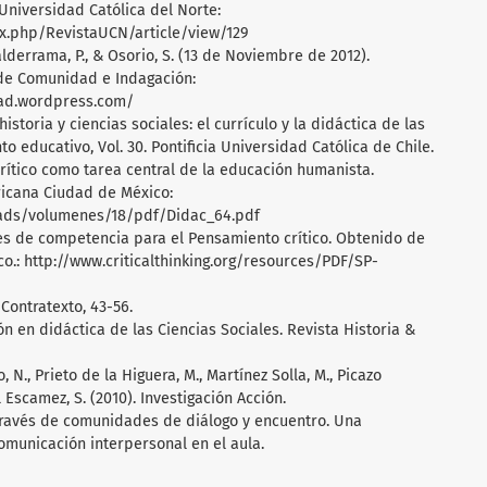
 Universidad Católica del Norte:
dex.php/RevistaUCN/article/view/129
Valderrama, P., & Osorio, S. (13 de Noviembre de 2012).
de Comunidad e Indagación:
dad.wordpress.com/
istoria y ciencias sociales: el currículo y la didáctica de las
o educativo, Vol. 30. Pontificia Universidad Católica de Chile.
 crítico como tarea central de la educación humanista.
icana Ciudad de México:
loads/volumenes/18/pdf/Didac_64.pdf
dares de competencia para el Pensamiento crítico. Obtenido de
o.: http://www.criticalthinking.org/resources/PDF/SP-
. Contratexto, 43-56.
ión en didáctica de las Ciencias Sociales. Revista Historia &
 N., Prieto de la Higuera, M., Martínez Solla, M., Picazo
l Escamez, S. (2010). Investigación Acción.
a través de comunidades de diálogo y encuentro. Una
comunicación interpersonal en el aula.