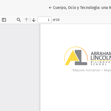
Volver a los detalles del artícul
←
Cuerpo, Ocio y Tecnología: una 