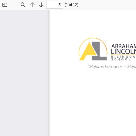
(1 of 12)
Toggle
Find
Previous
Next
Sidebar
Artículo de Reflexión  /  
Higuer