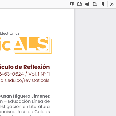
Current
Presentation
Open
Print
Download
To
View
Mode
ículo de Reflexión
2463-0624 / Vol. 1 N° 11
als.edu.co/revistaticals
Susan Higuera Jimenez
 – Educación Línea de 
estigación en Literatura
Francisco José de Caldas
ucacionbogota.edu.co