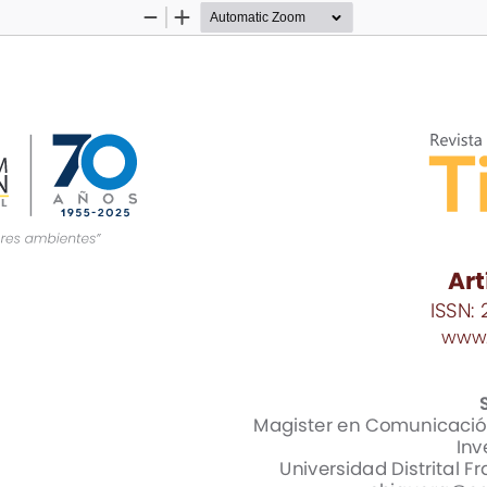
Zoom
Zoom
Out
In
a Jimenez Susan
Art
ISSN: 
 www.
Magister en Comunicación
Inv
Universidad Distrital 
shiguera@ed