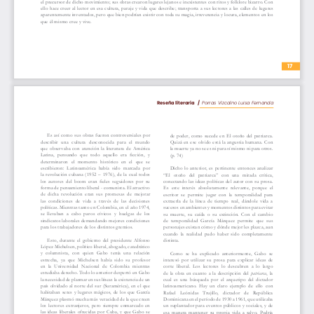
 www.als.edu.co/revistaticals
el precursor de dicho movimiento; sus obras crearon lugares lejanos e inexistentes con ritos y folklore bizarro. Con 
ello hace creer al lector en esa cultura, paraje y vida que describe; transporta a sus lectores a las calles de lugares 
aparentemente inventados, pero que bien podrían existir con toda su magia, irreverencia y locura, elementos en los 
que él mismo cree y vive.
17
Reseña literaria   /  
Porras Vizcaíno Luisa Fernanda
Es  así  como  sus  obras  fueron  controversiales  por  
de poder, como sucede en El otoño del patriarca. 
describir  una  cultura  desconocida  para  el  mundo  
Quizá en ese olvido está la angustia humana. Con 
que  observaba  con  atención  la  literatura  de  América  
la muerte ya no se es ni para sí mismo ni para otros. 
Latina,  pensando  que  todo  aquello  era  ficción,  y 
(p. 74)
determinaron  el  momento  histórico  en  el  que  se  
escribieron:  Latinoamérica  había  sido  marcada  por  
Dicho  lo  anterior,  es  pertinente  entonces  analizar  
la  revolución  cubana  (1952  –  1976),  de  la  cual  todos  
“El  otoño  del  patriarca”  con  una  mirada  crítica,  
los  autores  del  boom  eran  fieles  seguidores  por  su 
conectando las ideas políticas del autor con su prosa. 
forma de pensamiento liberal - comunista. El atractivo 
Es  este  interés  absolutamente  relevante,  porque  el  
de  dicha  revolución  eran  sus  promesas  de  mejorar  
escritor  se  permite  jugar  con  la  temporalidad  para  
las  condiciones  de  vida  a  través  de  las  decisiones  
extraerla  de  la  línea  de  tiempo  real,  dándole  vida  a  
políticas. Mientras tanto en Colombia, en el año 1974, 
sucesos en ambientes y momentos distintos para evitar 
se  llevaban  a  cabo  paros  cívicos  y  huelgas  de  los  
su  muerte,  su  caída  o  su  extinción.  Con  el  cambio  
sindicatos laborales demandando mejores condiciones 
de  temporalidad  García  Márquez  permite  que  sus  
para los trabajadores de los distintos gremios. 
personajes existan cómo y dónde mejor les plazca, aun 
cuando  la  realidad  pudo  haber  sido  completamente  
Esto,  durante  el  gobierno  del  presidente  Alfonso  
distinta. 
López Michelsen, político liberal, abogado, catedrático 
y  columnista,  con  quien  Gabo  tenía  una  relación  
Como  se  ha  explicado  anteriormente,  Gabo  se  
estrecha,  ya  que  Michelsen  había  sido  su  profesor  
interesó  por  utilizar  su  prosa  para  explicar  ideas  de  
en  la  Universidad  Nacional  de  Colombia  mientras  
corte  liberal.  Los  lectores  lo  descubren  a  lo  largo  
estudiaba derecho. Todo lo anterior despertó en Gabo 
de  la  obra  en  cuanto  a  la  descripción  del  
patriarca
,  la  
la necesidad de plasmar en sus líneas la existencia de un 
cual  es  una  búsqueda  por  el  arquetipo  del  dictador  
país olvidado al norte del sur (Suramérica), en el que 
latinoamericano.  Hay  un  claro  ejemplo  de  ello  con  
habitaban  seres  y  lugares  mágicos,  de  los  que  García  
Rafael   Leónidas   Trujillo,   dictador   de   República   
Márquez plasmó mucha más veracidad de la que creen 
Dominicana en el período de 1930 a 1961, que utilizaba 
los  lectores  extranjeros,  pero  siempre  enmarcado  en  
un suplantador para eventos públicos y sociales, y de 
las ideas liberales ofrecidas por Cuba, y que Gabo se 
esa  manera  mantener  su  propia  vida  a  salvo.  Podría  