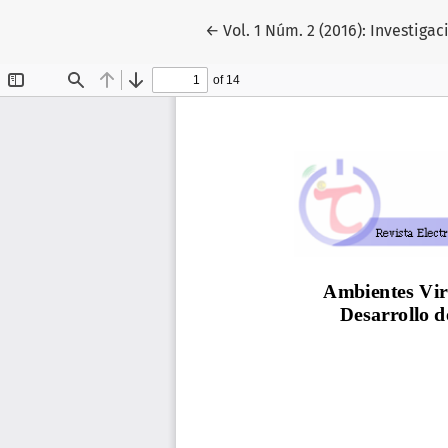
Volver a los detalles del artícu
←
Vol. 1 Núm. 2 (2016): Investigac