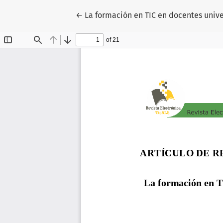
Volver a los detalles del artículo
←
La formación en TIC en docentes univer