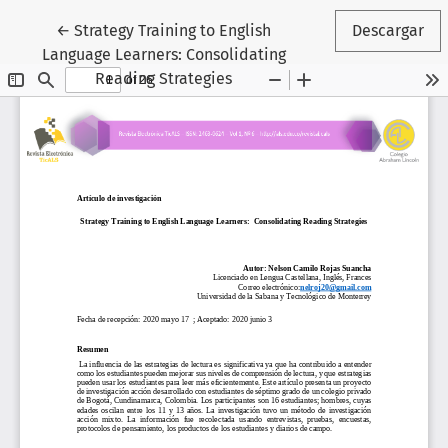
Volver a los detalles del artículo
←
Strategy Training to English
Descargar
Language Learners: Consolidating
Reading Strategies